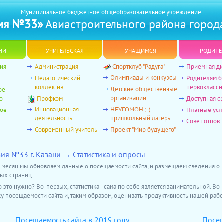
Муниципальное бюджетное общеобразовательное учреждение
ия №33»
Авиастроительного района город
ии
учительская
учащимся
родите
ия
Администрация
Спортклуб "Радуга"
Приемная д
Олимпиады и конкурсы
Педагогический
Родителям 
коллектив
первоклассн
Детские общественные
ое
организации
о
Профком
Доступная с
Инновационная
НЕУГОМОН ;-)
ное
Платные усл
деятельность
пришкольный лагерь
Совет отцов
Современный учитель
Проект "Мир будущего"
зия №33 г. Казани → Статистика и опросы
месяц мы обновляем данные о посещаемости сайта, и размещаем сведения о 
ых страниц.
о это нужно? Во-первых, статистика - сама по себе является занимательной. Во
у посещаемости сайта и, таким образом, оценивать продуктивность нашей ра
Посещаемость сайта в 2019 году
Посещ