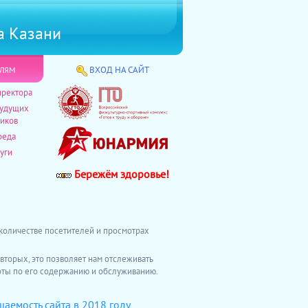
а Казани
лям
ВХОД НА САЙТ
иректора
будущих
иков
реда
уги
Бережём здоровье!
количестве посетителей и просмотрах
-вторых, это позволяет нам отслеживать
боты по его содержанию и обслуживанию.
аемость сайта в 2018 году