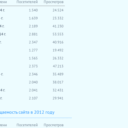
мени
Посетителей
Просмотров
 г.
1.540
24.524
г.
1.639
23.332
 г.
2.189
41.230
4 г.
2.881
53.553
.
2.347
40.916
1.277
19.492
1.565
26.332
2.373
47.213
г.
2.346
35.489
2.040
38.017
 г.
2.041
32.431
г.
2.107
29.941
аемость сайта в 2012 году
мени
Посетителей
Просмотров