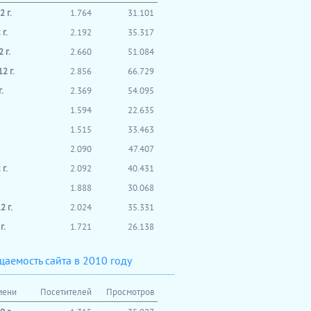
 г.
1.764
31.101
г.
2.192
35.317
 г.
2.660
51.084
2 г.
2.856
66.729
.
2.369
54.095
1.594
22.635
1.515
33.463
2.090
47.407
г.
2.092
40.431
1.888
30.068
 г.
2.024
35.331
г.
1.721
26.138
аемость сайта в 2010 году
мени
Посетителей
Просмотров