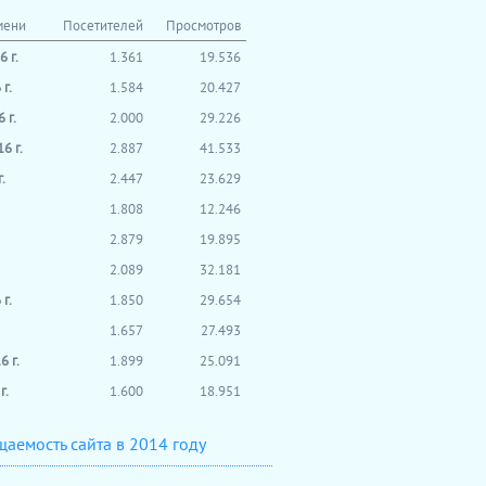
мени
Посетителей
Просмотров
 г.
1.361
19.536
г.
1.584
20.427
 г.
2.000
29.226
6 г.
2.887
41.533
.
2.447
23.629
1.808
12.246
2.879
19.895
2.089
32.181
г.
1.850
29.654
1.657
27.493
 г.
1.899
25.091
г.
1.600
18.951
аемость сайта в 2014 году