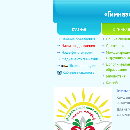
«Гимназ
главная
о гимназ
Важные объявления
Общие сведен
Наши поздравления
Документы
Наша фотогалерея
Международн
сотрудничеств
Медиацентр гимназии
Дополнитель
Школьное радио
образование
Кабинет психолога
Библиотека
Бассейн
Гимна
Каждый 
различн
Для чег
динамик