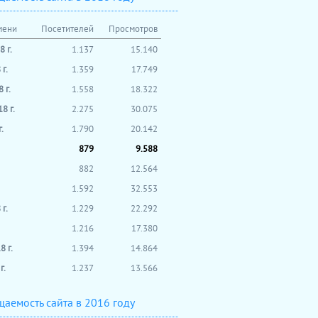
мени
Посетителей
Просмотров
 г.
1.137
15.140
г.
1.359
17.749
 г.
1.558
18.322
8 г.
2.275
30.075
.
1.790
20.142
879
9.588
882
12.564
1.592
32.553
г.
1.229
22.292
1.216
17.380
 г.
1.394
14.864
г.
1.237
13.566
аемость сайта в 2016 году