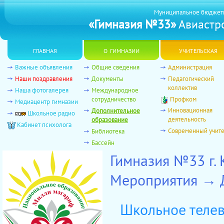
Муниципальное бюджет
«Гимназия №33»
Авиастро
главная
о гимназии
учительская
Важные объявления
Общие сведения
Администрация
Наши поздравления
Документы
Педагогический
коллектив
Наша фотогалерея
Международное
сотрудничество
Профком
Медиацентр гимназии
Инновационная
Дополнительное
Школьное радио
деятельность
образование
Кабинет психолога
Современный учит
Библиотека
Бассейн
Гимназия №33 г.
Мероприятия → 
Школьное теле