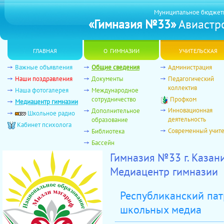
Муниципальное бюджет
«Гимназия №33»
Авиастро
главная
о гимназии
учительская
Важные объявления
Общие сведения
Администрация
Наши поздравления
Документы
Педагогический
коллектив
Наша фотогалерея
Международное
сотрудничество
Профком
Медиацентр гимназии
Инновационная
Дополнительное
Школьное радио
деятельность
образование
Кабинет психолога
Современный учит
Библиотека
Бассейн
Гимназия №33 г. Казан
Медиацентр гимназии
Республиканский пат
школьных медиа