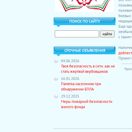
позывны
полевом
боевых 
медицин
ПОИСК ПО САЙТУ
Ещё одн
необычн
с таким
Напомин
СРОЧНЫЕ ОБЪЯВЛЕНИЯ
доблест
Проект 
04.06.2026
Твоя безопасность в сети: как не
Прос
стать жертвой вербовщиков
16.01.2026
Памятка населению при
обнаружении БПЛА
29.12.2025
Меры пожарной безопасности
жилого фонда