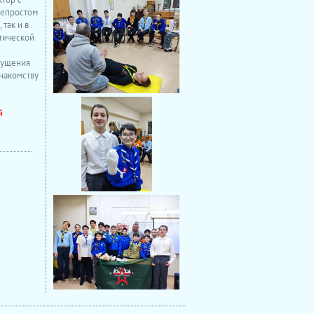
непростом
так и в
тической
щущения
накомству
й