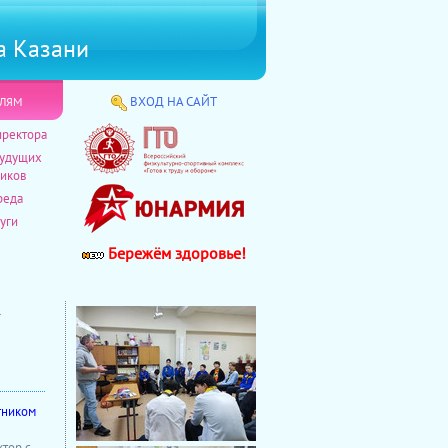
а Казани
лям
ВХОД НА САЙТ
иректора
будущих
иков
реда
уги
Бережём здоровье!
→
тником
ктор с