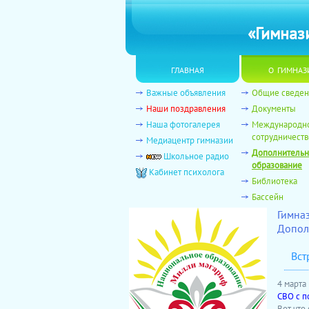
«Гимназ
главная
о гимназ
Важные объявления
Общие сведен
Наши поздравления
Документы
Наша фотогалерея
Международн
сотрудничеств
Медиацентр гимназии
Дополнитель
Школьное радио
образование
Кабинет психолога
Библиотека
Бассейн
Гимна
Допол
Вст
4 марта
СВО с п
Вот что