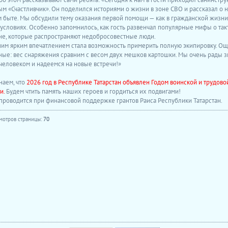
м «Счастливчик». Он поделился историями о жизни в зоне СВО и рассказал о 
 быте. Мы обсудили тему оказания первой помощи — как в гражданской жизни, 
условиях. Особенно запомнилось, как гость развенчал популярные мифы о так
е, которые распространяют недобросовестные люди.
им ярким впечатлением стала возможность примерить полную экипировку. О
ые: вес снаряжения сравним с весом двух мешков картошки. Мы очень рады з
 человеком и надеемся на новые встречи!»
аем, что
2026 год в Республике Татарстан объявлен Годом воинской и трудово
и.
Будем чтить память наших героев и гордиться их подвигами!
проводится при финансовой поддержке грантов Раиса Республики Татарстан.
мотров страницы:
70