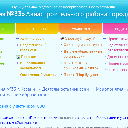
Муниципальное бюджетное общеобразовательное учреждение
ия №33»
Авиастроительного района город
ии
учительская
учащимся
родите
ия
Администрация
Спортклуб "Радуга"
Приемная д
Олимпиады и конкурсы
Педагогический
Родителям 
коллектив
первоклассн
Детские общественные
ое
организации
о
Профком
Доступная с
Инновационная
НЕУГОМОН ;-)
ное
Платные усл
деятельность
пришкольный лагерь
Совет отцов
Современный учитель
Проект "Мир будущего"
зия №33 г. Казани → Деятельность гимназии → Мероприятия 
нительное образование
реча с участником СВО
в рамках проекта «Поход с героем»
состоялась
встреча с добровольцем и учас
озывным «Счастливчик».
 об этом рассказывают сами ребята: «Сегодня к нам в гости приходил санинстру