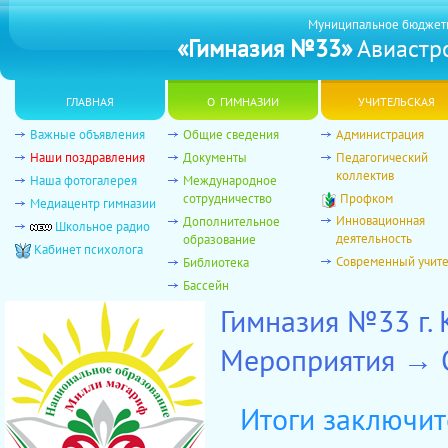
Муниципальное бюджет
«Гимназия №33»
Авиастро
главная
о гимназии
учительская
Важные объявления
Общие сведения
Администрация
Наши поздравления
Документы
Педагогический
коллектив
Наша фотогалерея
Международное
сотрудничество
Профком
Медиацентр гимназии
Инновационная
Дополнительное
Школьное радио
деятельность
образование
Кабинет психолога
Современный учит
Библиотека
Бассейн
Гимназия №33 г.
Мероприятия → 
Итоги заключит