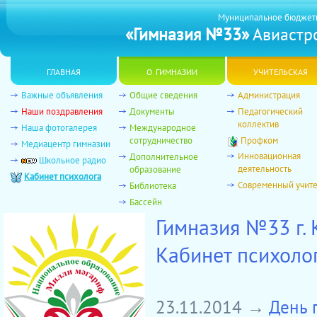
Муниципальное бюджет
«Гимназия №33»
Авиастро
главная
о гимназии
учительская
Важные объявления
Общие сведения
Администрация
Наши поздравления
Документы
Педагогический
коллектив
Наша фотогалерея
Международное
сотрудничество
Профком
Медиацентр гимназии
Инновационная
Дополнительное
Школьное радио
деятельность
образование
Кабинет психолога
Современный учит
Библиотека
Бассейн
Гимназия №33 г.
Кабинет психоло
23.11.2014 →
День 