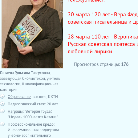
20 марта 120 лет - Вера Фе
советская писательница и д
28 марта 110 лет - Вероник
Русская советская поэтесса
любовной лирики.
Просмотров страницы:
176
Ганиева Гульсина Тавгусовна
,
заведующая библиотекой, учитель
технологии, II квалификационная
категория
Образование
: высшее, КХТИ
Педагогический стаж
: 20 лет
Награды
: "Ветеран труда",
"Медаль 1000-летия Казани"
Профессиональное кредо
:
Информационная поддержка
учебно-воспитательного