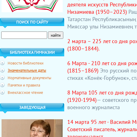
деятеля искусств Республик
Низамиева (1950–2023)
Раш
Татарстан Республикасының 
ПОИСК ПО САЙТУ
Мияссәр улы Низамиевнең т
2 марта – 225 лет со дня р
(1800–1844).
БИБЛИОТЕКА ГИМНАЗИИ
6 Марта - 210 лет со дня р
Новости библиотеки
(1815–1869)
Это русский по
Знаменательные даты
стихах «Конёк-Горбунок», с
Нормативные документы
Памятки и правила
8 Марта 105 лет со дня рожд
Внеклассное чтение
(1920-1994)
— советского пр
военного журналиста
ЗАВЕДУЮЩАЯ
14 марта 95 лет - Василий 
Советский писатель, журнал
тележурналист.