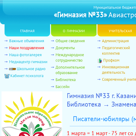
Муниципальное бюджет
«Гимназия №33»
Авиастро
главная
о гимназии
учительская
Важные объявления
Общие сведения
Администрация
Наши поздравления
Документы
Педагогический
коллектив
Наша фотогалерея
Международное
сотрудничество
Профком
Медиацентр гимназии
Инновационная
Дополнительное
Школьное радио
деятельность
образование
Кабинет психолога
Современный учит
Библиотека
Бассейн
Гимназия №33 г. Казан
Библиотека → Знамена
Писатели-юбиляры (м
1 марта = 1 март - 75 лет с