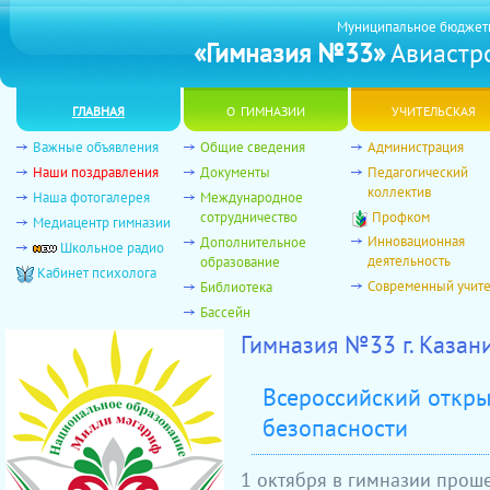
Муниципальное бюджет
«Гимназия №33»
Авиастро
главная
о гимназии
учительская
Важные объявления
Общие сведения
Администрация
Наши поздравления
Документы
Педагогический
коллектив
Наша фотогалерея
Международное
сотрудничество
Профком
Медиацентр гимназии
Инновационная
Дополнительное
Школьное радио
деятельность
образование
Кабинет психолога
Современный учит
Библиотека
Бассейн
Гимназия №33 г. Казан
Всероссийский откры
безопасности
1 октября в гимназии прош