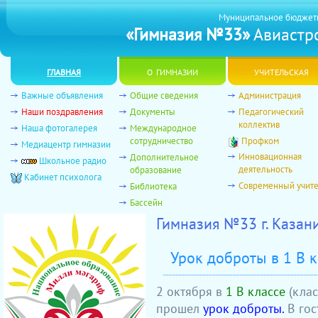
Муниципальное бюджет
«Гимназия №33»
Авиастро
главная
о гимназии
учительская
Важные объявления
Общие сведения
Администрация
Наши поздравления
Документы
Педагогический
коллектив
Наша фотогалерея
Международное
сотрудничество
Профком
Медиацентр гимназии
Инновационная
Дополнительное
Школьное радио
деятельность
образование
Кабинет психолога
Современный учит
Библиотека
Бассейн
Гимназия №33 г. Казан
Урок доброты в 1 В к
2 октября в
1 В классе
(клас
прошел
урок доброты.
В гос