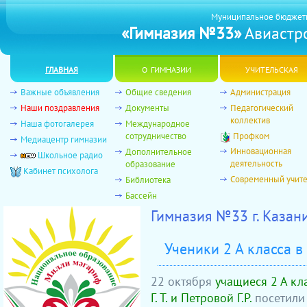
Муниципальное бюджет
«Гимназия №33»
Авиастро
главная
о гимназии
учительская
Важные объявления
Общие сведения
Администрация
Наши поздравления
Документы
Педагогический
коллектив
Наша фотогалерея
Международное
сотрудничество
Профком
Медиацентр гимназии
Инновационная
Дополнительное
Школьное радио
деятельность
образование
Кабинет психолога
Современный учит
Библиотека
Бассейн
Гимназия №33 г. Казан
Ученики 2 А класса в
22 октября
учащиеся 2 А кл
Г. Т. и Петровой Г.Р.
посетил