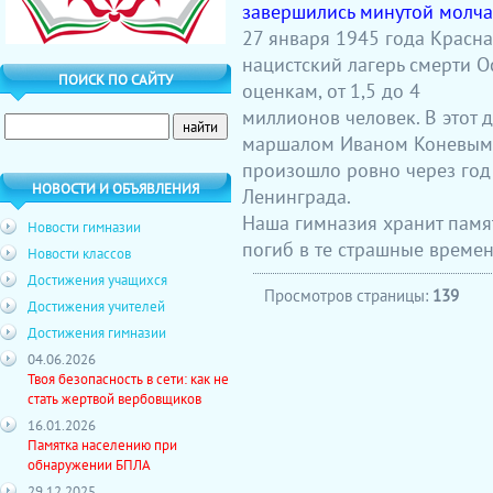
завершились минутой молча
27 января 1945 года Красн
нацистский лагерь смерти О
ПОИСК ПО САЙТУ
оценкам, от 1,5 до 4
миллионов человек. В этот д
маршалом Иваном Коневым 
произошло ровно через год
НОВОСТИ И ОБЪЯВЛЕНИЯ
Ленинграда.
Наша гимназия хранит память
Новости гимназии
погиб в те страшные времен
Новости классов
Достижения учащихся
Просмотров страницы:
139
Достижения учителей
Достижения гимназии
04.06.2026
Твоя безопасность в сети: как не
стать жертвой вербовщиков
16.01.2026
Памятка населению при
обнаружении БПЛА
29.12.2025