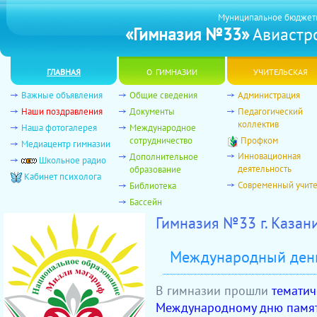
Муниципальное бюджет
«Гимназия №33»
Авиастро
главная
о гимназии
учительская
Важные объявления
Общие сведения
Администрация
Наши поздравления
Документы
Педагогический
коллектив
Наша фотогалерея
Международное
сотрудничество
Профком
Медиацентр гимназии
Инновационная
Дополнительное
Школьное радио
деятельность
образование
Кабинет психолога
Современный учит
Библиотека
Бассейн
Гимназия №33 г. Казан
Международный день
В гимназии прошли
тематич
Международному дню памяти