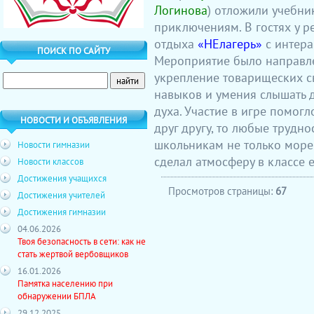
Логинова
) отложили учебни
приключениям. В гостях у р
отдыха
«НЕлагерь»
с интера
ПОИСК ПО САЙТУ
Мероприятие было направлен
укрепление товарищеских с
навыков и умения слышать 
духа. Участие в игре помогл
НОВОСТИ И ОБЪЯВЛЕНИЯ
друг другу, то любые трудно
школьникам не только море 
Новости гимназии
сделал атмосферу в классе 
Новости классов
Достижения учащихся
Просмотров страницы:
67
Достижения учителей
Достижения гимназии
04.06.2026
Твоя безопасность в сети: как не
стать жертвой вербовщиков
16.01.2026
Памятка населению при
обнаружении БПЛА
29.12.2025