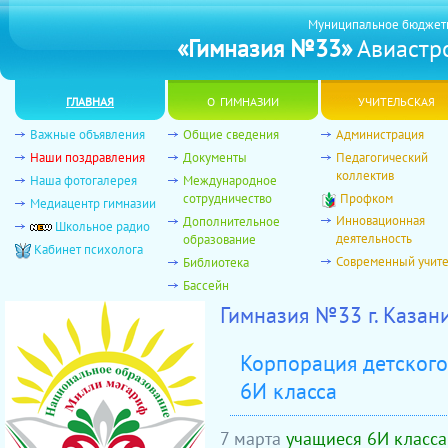
Муниципальное бюджет
«Гимназия №33»
Авиастро
главная
о гимназии
учительская
Важные объявления
Общие сведения
Администрация
Наши поздравления
Документы
Педагогический
коллектив
Наша фотогалерея
Международное
сотрудничество
Профком
Медиацентр гимназии
Инновационная
Дополнительное
Школьное радио
деятельность
образование
Кабинет психолога
Современный учит
Библиотека
Бассейн
Гимназия №33 г. Казан
Корпорация детского
6И класса
7 марта
учащиеся 6И класса