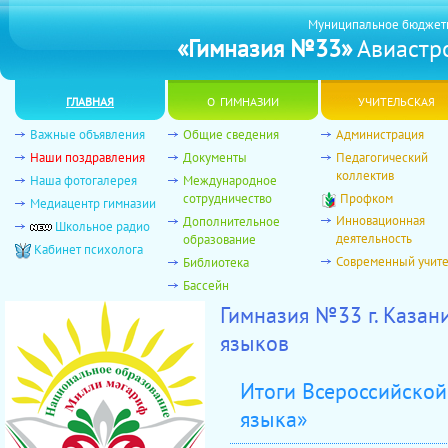
Муниципальное бюджет
«Гимназия №33»
Авиастро
главная
о гимназии
учительская
Важные объявления
Общие сведения
Администрация
Наши поздравления
Документы
Педагогический
коллектив
Наша фотогалерея
Международное
сотрудничество
Профком
Медиацентр гимназии
Инновационная
Дополнительное
Школьное радио
деятельность
образование
Кабинет психолога
Современный учит
Библиотека
Бассейн
Гимназия №33 г. Каза
языков
Итоги Всероссийской
языка»