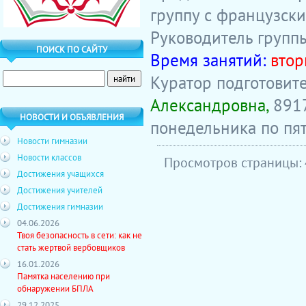
группу с французск
Руководитель групп
ПОИСК ПО САЙТУ
Время занятий:
втор
Куратор подготовите
Александровна,
8917
НОВОСТИ И ОБЪЯВЛЕНИЯ
понедельника по пя
Новости гимназии
Новости классов
Просмотров страницы:
Достижения учащихся
Достижения учителей
Достижения гимназии
04.06.2026
Твоя безопасность в сети: как не
стать жертвой вербовщиков
16.01.2026
Памятка населению при
обнаружении БПЛА
29.12.2025