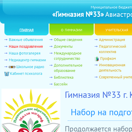
Муниципальное бюджет
«Гимназия №33»
Авиастро
главная
о гимназии
учительская
Важные объявления
Общие сведения
Администрация
Наши поздравления
Документы
Педагогический
коллектив
Наша фотогалерея
Международное
сотрудничество
Профком
Медиацентр гимназии
Инновационная
Дополнительное
Школьное радио
деятельность
образование
Кабинет психолога
Современный учит
Библиотека
Бассейн
Гимназия №33 г.
Набор на подго
Продолжается набо