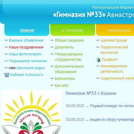
Муниципальное бюджет
«Гимназия №33»
Авиастро
главная
о гимназии
учительская
Важные объявления
Общие сведения
Администрация
Наши поздравления
Документы
Педагогический
коллектив
Наша фотогалерея
Международное
сотрудничество
Профком
Медиацентр гимназии
Инновационная
Дополнительное
Школьное радио
деятельность
образование
Кабинет психолога
Современный учит
Библиотека
Бассейн
Гимназия №33 г. Казани
30.09.2025 →
Первый конкурс по моток
30.09.2025 →
Акция по сбору гуманита