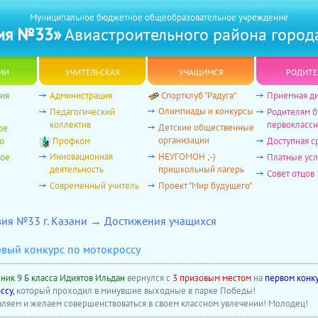
Муниципальное бюджетное общеобразовательное учреждение
ия №33»
Авиастроительного района город
ии
учительская
учащимся
родите
ия
Администрация
Спортклуб "Радуга"
Приемная д
Олимпиады и конкурсы
Педагогический
Родителям 
коллектив
первоклассн
Детские общественные
ое
организации
о
Профком
Доступная с
Инновационная
НЕУГОМОН ;-)
ное
Платные усл
деятельность
пришкольный лагерь
Совет отцов
Современный учитель
Проект "Мир будущего"
зия №33 г. Казани → Достижения учащихся
вый конкурс по мотокроссу
ник 9 Б класса Идиятов Ильдан
вернулся с
3 призовым местом
на
первом конк
ссу,
который проходил в минувшие выходные в парке Победы!
ляем и желаем совершенствоваться в своем классном увлечении! Молодец!