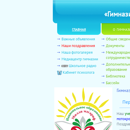
«Гимназ
главная
о гимназ
Важные объявления
Общие сведен
Наши поздравления
Документы
Наша фотогалерея
Международн
сотрудничеств
Медиацентр гимназии
Дополнитель
Школьное радио
образование
Кабинет психолога
Библиотека
Бассейн
Гимна
Пер
Наш
уче
мотокро
Поздрав