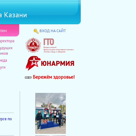
а Казани
лям
ВХОД НА САЙТ
иректора
будущих
иков
реда
уги
Бережём здоровье!
урсе по