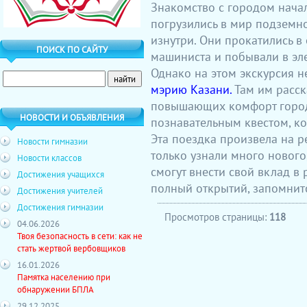
Знакомство с городом нача
погрузились в мир подземно
изнутри. Они прокатились в 
ПОИСК ПО САЙТУ
машиниста и побывали в эл
Однако на этом экскурсия н
мэрию Казани.
Там им расск
повышающих комфорт город
НОВОСТИ И ОБЪЯВЛЕНИЯ
познавательным квестом, к
Эта поездка произвела на р
Новости гимназии
только узнали много нового,
Новости классов
смогут внести свой вклад в 
Достижения учащихся
полный открытий, запомнит
Достижения учителей
Достижения гимназии
Просмотров страницы:
118
04.06.2026
Твоя безопасность в сети: как не
стать жертвой вербовщиков
16.01.2026
Памятка населению при
обнаружении БПЛА
29.12.2025