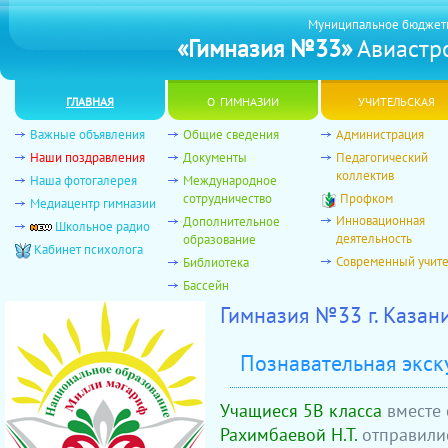
Муниципальное бюджет
«Гимназия №33»
Авиастро
главная
о гимназии
учительская
Важные объявления
Общие сведения
Администрация
Наши поздравления
Документы
Педагогический
коллектив
Наша фотогалерея
Международное
сотрудничество
Профком
Медиацентр гимназии
Инновационная
Дополнительное
Школьное радио
деятельность
образование
Кабинет психолога
Современный учит
Библиотека
Бассейн
Гимназия №33 г. Казан
Познавательная экск
Учащиеся 5В класса
вместе
Рахимбаевой Н.Т.
отправили