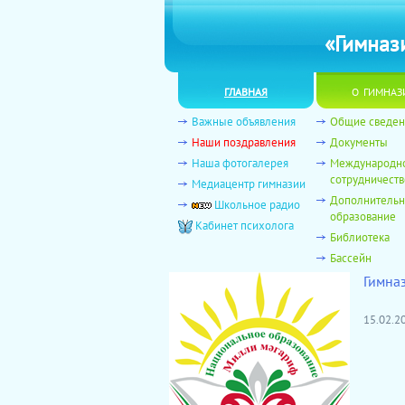
«Гимназ
главная
о гимназ
Важные объявления
Общие сведен
Наши поздравления
Документы
Наша фотогалерея
Международн
сотрудничеств
Медиацентр гимназии
Дополнитель
Школьное радио
образование
Кабинет психолога
Библиотека
Бассейн
Гимна
15.02.