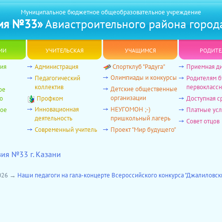
Муниципальное бюджетное общеобразовательное учреждение
ия №33»
Авиастроительного района город
ии
учительская
учащимся
родите
ия
Администрация
Спортклуб "Радуга"
Приемная д
Олимпиады и конкурсы
Педагогический
Родителям 
коллектив
первоклассн
Детские общественные
ое
организации
о
Профком
Доступная с
Инновационная
НЕУГОМОН ;-)
ное
Платные усл
деятельность
пришкольный лагерь
Совет отцов
Современный учитель
Проект "Мир будущего"
зия №33 г. Казани
2026 →
Наши педагоги на гала-концерте Всероссийского конкурса "Джалиловск