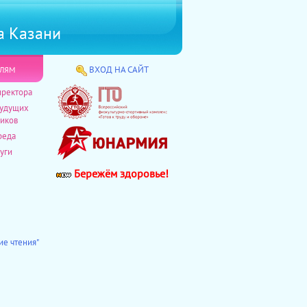
а Казани
лям
ВХОД НА САЙТ
иректора
будущих
иков
реда
уги
Бережём здоровье!
ие чтения"