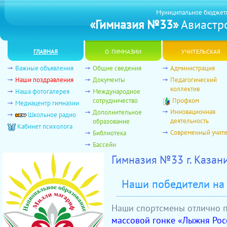
Муниципальное бюджет
«Гимназия №33»
Авиастро
главная
о гимназии
учительская
Важные объявления
Общие сведения
Администрация
Наши поздравления
Документы
Педагогический
коллектив
Наша фотогалерея
Международное
сотрудничество
Профком
Медиацентр гимназии
Инновационная
Дополнительное
Школьное радио
деятельность
образование
Кабинет психолога
Современный учит
Библиотека
Бассейн
Гимназия №33 г. Каза
Наши победители на
Наши спортсмены отлично 
массовой гонке «Лыжня Рос