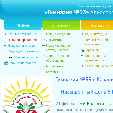
Муниципальное бюджет
«Гимназия №33»
Авиастро
главная
о гимназии
учительская
Важные объявления
Общие сведения
Администрация
Наши поздравления
Документы
Педагогический
коллектив
Наша фотогалерея
Международное
сотрудничество
Профком
Медиацентр гимназии
Инновационная
Дополнительное
Школьное радио
деятельность
образование
Кабинет психолога
Современный учит
Библиотека
Бассейн
Гимназия №33 г. Казан
Насыщенный день 6 
21 февраля у
6 В класса (кл
выдался по‑настоящему ярки