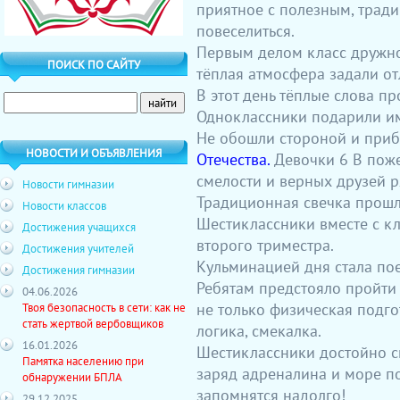
приятное с полезным, трад
повеселиться.
Первым делом класс дружн
ПОИСК ПО САЙТУ
тёплая атмосфера задали от
В этот день тёплые слова п
Одноклассники подарили им
Не обошли стороной и пр
НОВОСТИ И ОБЪЯВЛЕНИЯ
Отечества.
Девочки 6 В пож
смелости и верных друзей 
Новости гимназии
Традиционная свечка прошл
Новости классов
Шестиклассники вместе с к
Достижения учащихся
второго триместра.
Достижения учителей
Кульминацией дня стала по
Достижения гимназии
Ребятам предстояло пройти
04.06.2026
не только физическая подго
Твоя безопасность в сети: как не
стать жертвой вербовщиков
логика, смекалка.
16.01.2026
Шестиклассники достойно с
Памятка населению при
заряд адреналина и море по
обнаружении БПЛА
запомнятся надолго!
29.12.2025