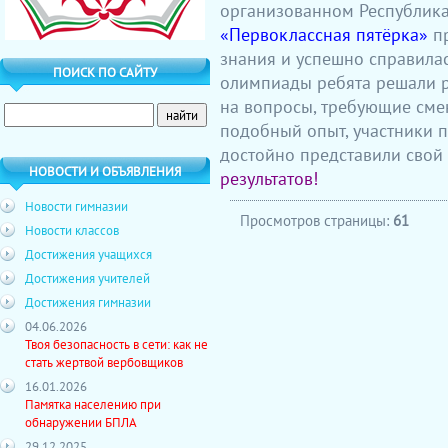
организованном Республик
«Первоклассная пятёрка»
пр
знания и успешно справила
ПОИСК ПО САЙТУ
олимпиады ребята решали р
на вопросы, требующие сме
подобный опыт, участники 
достойно представили свой 
НОВОСТИ И ОБЪЯВЛЕНИЯ
результатов!
Новости гимназии
Просмотров страницы:
61
Новости классов
Достижения учащихся
Достижения учителей
Достижения гимназии
04.06.2026
Твоя безопасность в сети: как не
стать жертвой вербовщиков
16.01.2026
Памятка населению при
обнаружении БПЛА
29.12.2025