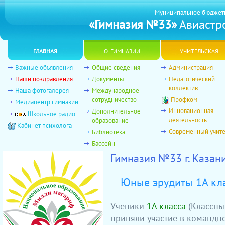
Муниципальное бюджет
«Гимназия №33»
Авиастро
главная
о гимназии
учительская
Важные объявления
Общие сведения
Администрация
Наши поздравления
Документы
Педагогический
коллектив
Наша фотогалерея
Международное
сотрудничество
Профком
Медиацентр гимназии
Инновационная
Дополнительное
Школьное радио
деятельность
образование
Кабинет психолога
Современный учит
Библиотека
Бассейн
Гимназия №33 г. Казан
Юные эрудиты 1А кл
Ученики
1А класса
(Классны
приняли участие в командн