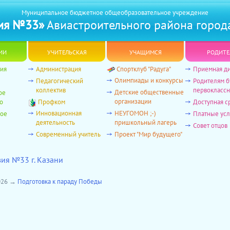
Муниципальное бюджетное общеобразовательное учреждение
ия №33»
Авиастроительного района город
ии
учительская
учащимся
родите
ия
Администрация
Спортклуб "Радуга"
Приемная д
Олимпиады и конкурсы
Педагогический
Родителям 
коллектив
первоклассн
Детские общественные
ое
организации
о
Профком
Доступная с
Инновационная
НЕУГОМОН ;-)
ное
Платные усл
деятельность
пришкольный лагерь
Совет отцов
Современный учитель
Проект "Мир будущего"
зия №33 г. Казани
2026 →
Подготовка к параду Победы