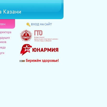
а Казани
лям
ВХОД НА САЙТ
иректора
будущих
иков
реда
уги
Бережём здоровье!