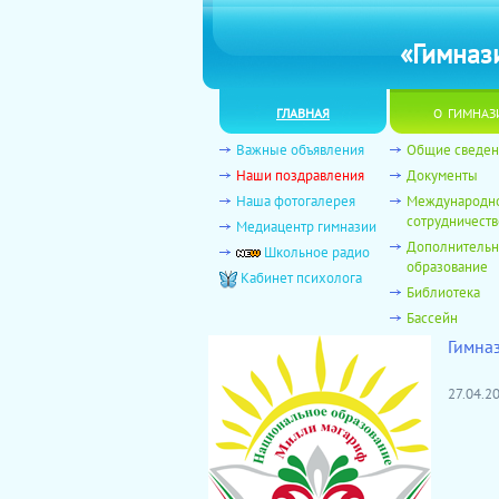
«Гимназ
главная
о гимназ
Важные объявления
Общие сведен
Наши поздравления
Документы
Наша фотогалерея
Международн
сотрудничеств
Медиацентр гимназии
Дополнитель
Школьное радио
образование
Кабинет психолога
Библиотека
Бассейн
Гимна
27.04.