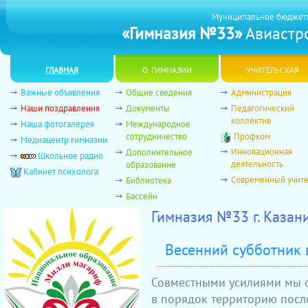
Муниципальное бюджет
«Гимназия №33»
Авиастро
главная
о гимназии
учительская
Важные объявления
Общие сведения
Администрация
Наши поздравления
Документы
Педагогический
коллектив
Наша фотогалерея
Международное
сотрудничество
Профком
Медиацентр гимназии
Инновационная
Дополнительное
Школьное радио
деятельность
образование
Кабинет психолога
Современный учит
Библиотека
Бассейн
Гимназия №33 г. Казан
Весенний субботник 
Совместными усилиями мы 
в порядок территорию посл