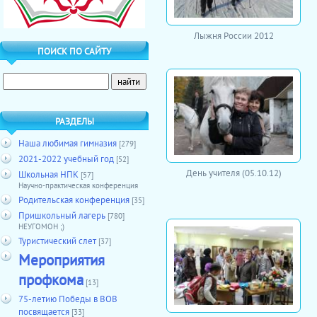
Лыжня России 2012
ПОИСК ПО САЙТУ
РАЗДЕЛЫ
Наша любимая гимназия
[279]
2021-2022 учебный год
[52]
День учителя (05.10.12)
Школьная НПК
[57]
Научно-практическая конференция
Родительская конференция
[35]
Пришкольный лагерь
[780]
НЕУГОМОН ;)
Туристический слет
[37]
Мероприятия
профкома
[13]
75-летию Победы в ВОВ
посвящается
[33]