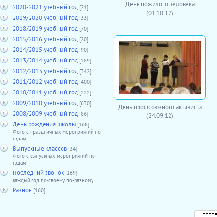
День пожилого человека
2020-2021 учебный год
[21]
(01.10.12)
2019/2020 учебный год
[33]
2018/2019 учебный год
[70]
2015/2016 учебный год
[20]
2014/2015 учебный год
[90]
2013/2014 учебный год
[289]
2012/2013 учебный год
[342]
2011/2012 учебный год
[400]
2010/2011 учебный год
[222]
2009/2010 учебный год
[630]
День профсоюзного активиста
2008/2009 учебный год
[86]
(24.09.12)
День рождения школы
[168]
Фото с праздничных мероприятий по
годам
Выпускные классов
[34]
Фото с выпускных мероприятий по
годам
Последний звонок
[169]
каждый год по-своему, по-разному...
Разное
[160]