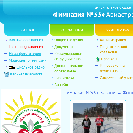
Муниципальное бюджет
«Гимназия №33»
Авиастро
главная
о гимназии
учительская
Важные объявления
Общие сведения
Администрация
Наши поздравления
Документы
Педагогический
коллектив
Наша фотогалерея
Международное
сотрудничество
Профком
Медиацентр гимназии
Инновационная
Дополнительное
Школьное радио
деятельность
образование
Кабинет психолога
Современный учит
Библиотека
Бассейн
Гимназия №33 г. Казани → Фо