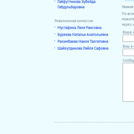
Гайфуттинова Зубейда
Уважае
Габдульбаровна
По все
можете
Ревизионная комиссия
через 
Мустафина Ляля Раисовна
Ваше 
Буреева Наталья Анатольевна
Рахимбаева Наиля Талгатовна
Ваш e
Шайхутдинова Ляйля Сафовна
Сообщ