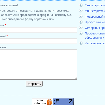
мые коллеги!
Министерство 
м вопросам, относящимся к деятельности профкома,
Министерство 
 обращаться к
председателю профкома Романову А.А.
Федеральный ц
нижеприведенную форму обратной связи.
Профсоюзы Ро
имя
*
:
Федерация пр
Профессиональ
-mail
*
:
образования и
Учительская га
ение: