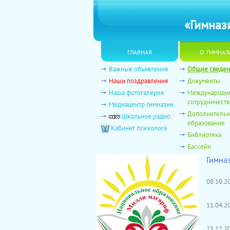
«Гимназ
главная
о гимназ
Важные объявления
Общие сведен
Наши поздравления
Документы
Наша фотогалерея
Международн
сотрудничеств
Медиацентр гимназии
Дополнитель
Школьное радио
образование
Кабинет психолога
Библиотека
Бассейн
Гимна
08.10.
11.04.
23.12.