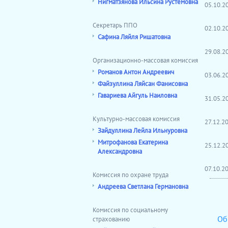
Нигматзянова Ильсина Рустемовна
05.10.
Секретарь ППО
02.10.
Сафина Ляйля Ришатовна
29.08.
Организационно-массовая комиссия
Романов Антон Андреевич
03.06.
Файзуллина Ляйсан Фанисовна
Гавариева Айгуль Наиловна
31.05.
Культурно-массовая комиссия
27.12.
Зайдуллина Лейла Ильнуровна
Митрофанова Екатерина
25.12.
Александровна
07.10.
Комиссия по охране труда
Андреева Светлана Германовна
Комиссия по социальному
Об
страхованию