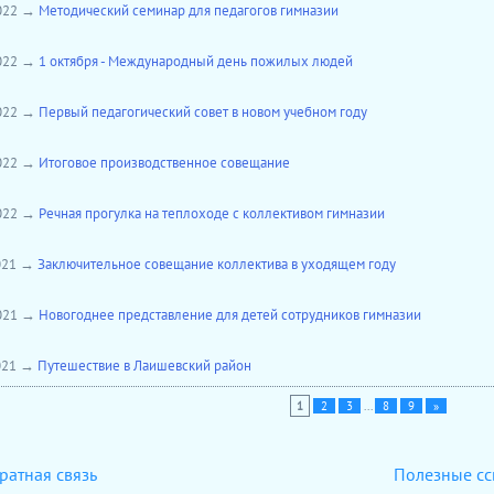
2022 →
Методический семинар для педагогов гимназии
2022 →
1 октября - Международный день пожилых людей
2022 →
Первый педагогический совет в новом учебном году
2022 →
Итоговое производственное совещание
2022 →
Речная прогулка на теплоходе с коллективом гимназии
2021 →
Заключительное совещание коллектива в уходящем году
2021 →
Новогоднее представление для детей сотрудников гимназии
2021 →
Путешествие в Лаишевский район
1
2
3
...
8
9
»
ратная связь
Полезные с