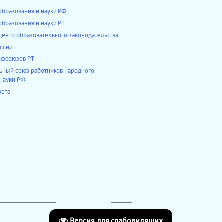
образования и науки РФ
образования и науки РТ
ентр образовательного законодательства
ссии
офсоюзов РТ
ный союз работников народного
 науки РФ
зета
Версия для слабовидящих