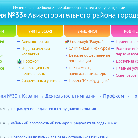
Муниципальное бюджетное общеобразовательное учреждение
ия №33»
Авиастроительного района город
ии
учительская
учащимся
родите
ия
Администрация
Спортклуб "Радуга"
Приемная д
Олимпиады и конкурсы
Педагогический
Родителям 
коллектив
первоклассн
Детские общественные
ое
организации
о
Профком
Доступная с
Инновационная
НЕУГОМОН ;-)
ное
Платные усл
деятельность
пришкольный лагерь
Совет отцов
Современный учитель
Проект "Мир будущего"
зия №33 г. Казани → Деятельность гимназии → Профком → Н
2024 →
Награждение педагогов и сотрудников гимназии
2024 →
Районный профсоюзный конкурс "Председатель года - 2024"
2023 →
Новогодний праздник для детей сотрудников гимназии