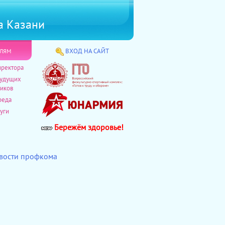
а Казани
лям
ВХОД НА САЙТ
иректора
будущих
иков
реда
уги
Бережём здоровье!
овости профкома