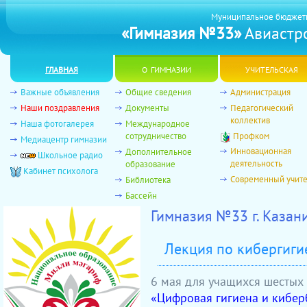
Муниципальное бюджет
«Гимназия №33»
Авиастро
главная
о гимназии
учительская
Важные объявления
Общие сведения
Администрация
Наши поздравления
Документы
Педагогический
коллектив
Наша фотогалерея
Международное
сотрудничество
Профком
Медиацентр гимназии
Инновационная
Дополнительное
Школьное радио
деятельность
образование
Кабинет психолога
Современный учит
Библиотека
Бассейн
Гимназия №33 г. Казан
Лекция по кибергиги
6 мая для учащихся шестых 
«Цифровая гигиена и кибер