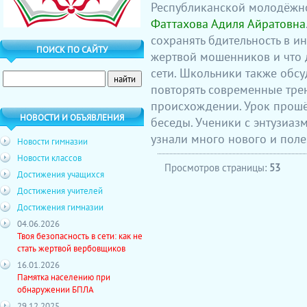
Республиканской молодёжн
Фаттахова Адиля Айратовна
сохранять бдительность в ин
ПОИСК ПО САЙТУ
жертвой мошенников и что д
сети. Школьники также обсу
повторять современные трен
происхождении. Урок прошё
НОВОСТИ И ОБЪЯВЛЕНИЯ
беседы. Ученики с энтузиаз
узнали много нового и поле
Новости гимназии
Новости классов
Просмотров страницы:
53
Достижения учащихся
Достижения учителей
Достижения гимназии
04.06.2026
Твоя безопасность в сети: как не
стать жертвой вербовщиков
16.01.2026
Памятка населению при
обнаружении БПЛА
29.12.2025