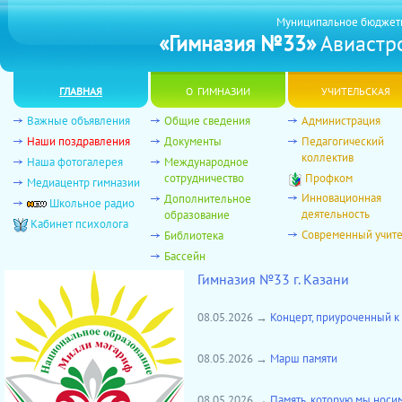
Муниципальное бюджет
«Гимназия №33»
Авиастро
главная
о гимназии
учительская
Важные объявления
Общие сведения
Администрация
Наши поздравления
Документы
Педагогический
коллектив
Наша фотогалерея
Международное
сотрудничество
Профком
Медиацентр гимназии
Инновационная
Дополнительное
Школьное радио
деятельность
образование
Кабинет психолога
Современный учит
Библиотека
Бассейн
Гимназия №33 г. Казани
08.05.2026 →
Концерт, приуроченный к 
08.05.2026 →
Марш памяти
08.05.2026 →
Память, которую мы носим