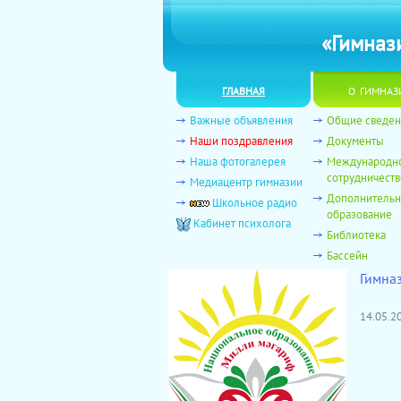
«Гимназ
главная
о гимназ
Важные объявления
Общие сведен
Наши поздравления
Документы
Наша фотогалерея
Международн
сотрудничеств
Медиацентр гимназии
Дополнитель
Школьное радио
образование
Кабинет психолога
Библиотека
Бассейн
Гимна
14.05.