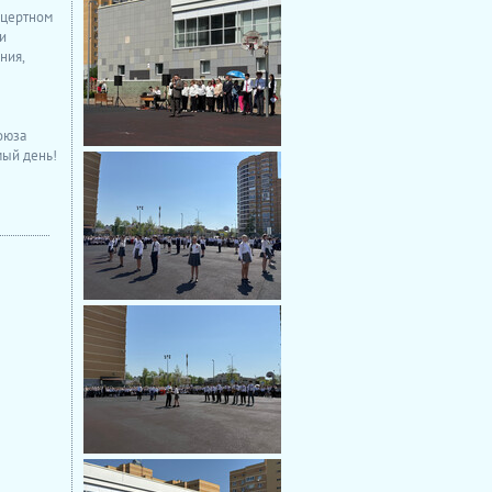
нцертном
и
ния,
оюза
имый день!