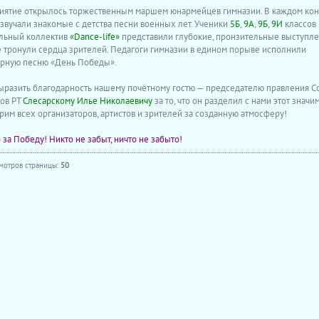
ятие открылось торжественным маршем юнармейцев гимназии. В каждом ко
звучали знакомые с детства песни военных лет. Ученики
5Б
,
9А
,
9Б
,
9И
классов 
льный коллектив
«Dance-life»
представили глубокие, пронзительные выступле
 тронули сердца зрителей. Педагоги гимназии в едином порыве исполнили
рную песню «День Победы».
ыразить благодарность нашему почётному гостю — председателю правления С
ов РТ
Слесарскому Илье Николаевичу
за то, что он разделил с нами этот знач
рим всех организаторов, артистов и зрителей за созданную атмосферу!
 за Победу! Никто не забыт, ничто не забыто!
мотров страницы:
50