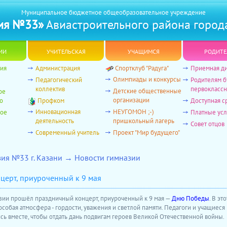
Муниципальное бюджетное общеобразовательное учреждение
ия №33»
Авиастроительного района город
ии
учительская
учащимся
родите
ия
Администрация
Спортклуб "Радуга"
Приемная д
Олимпиады и конкурсы
Педагогический
Родителям 
коллектив
первоклассн
Детские общественные
ое
организации
о
Профком
Доступная с
Инновационная
НЕУГОМОН ;-)
ное
Платные усл
деятельность
пришкольный лагерь
Совет отцов
Современный учитель
Проект "Мир будущего"
зия №33 г. Казани → Новости гимназии
церт, приуроченный к 9 мая
зии прошёл праздничный концерт, приуроченный к 9 мая —
Дню Победы
. В эт
особая атмосфера - гордости, уважения и светлой памяти. Педагоги и учащиеся
сь вместе, чтобы отдать дань подвигам героев Великой Отечественной войны.