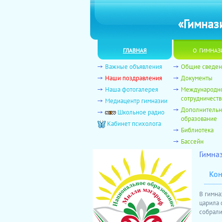
«Гимназ
главная
о гимназ
Важные объявления
Общие сведен
Наши поздравления
Документы
Наша фотогалерея
Международн
сотрудничеств
Медиацентр гимназии
Дополнитель
Школьное радио
образование
Кабинет психолога
Библиотека
Бассейн
Гимна
Кон
В гимна
царила 
собрали