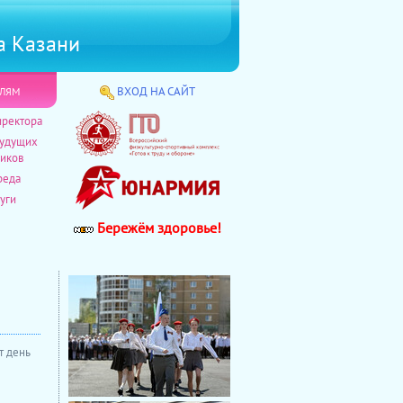
а Казани
лям
ВХОД НА САЙТ
иректора
будущих
иков
реда
уги
Бережём здоровье!
от день