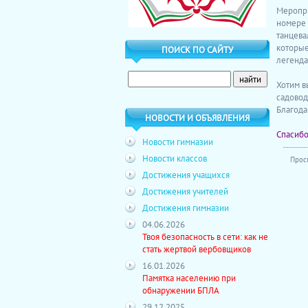
Меропри
номере 
танцева
которые
ПОИСК ПО САЙТУ
легенда
Хотим в
садовод
Благода
НОВОСТИ И ОБЪЯВЛЕНИЯ
Спасибо
Новости гимназии
Новости классов
Прос
Достижения учащихся
Достижения учителей
Достижения гимназии
04.06.2026
Твоя безопасность в сети: как не
стать жертвой вербовщиков
16.01.2026
Памятка населению при
обнаружении БПЛА
29.12.2025