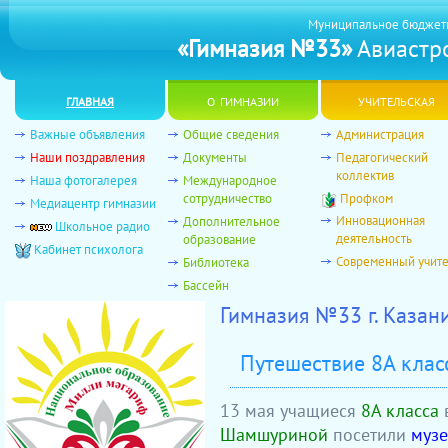
Муниципальное бюджет
«Гимназия №33»
Авиастро
главная
о гимназии
учительская
Важные объявления
Общие сведения
Администрация
Наши поздравления
Документы
Педагогический
коллектив
Наша фотогалерея
Международное
сотрудничество
Профком
Медиацентр гимназии
Инновационная
Дополнительное
Школьное радио
деятельность
образование
Кабинет психолога
Современный учит
Библиотека
Бассейн
Гимназия №33 г. Казан
Путешествие 8А клас
13 мая учащиеся
8А класса
Шамшуриной
посетили
музе