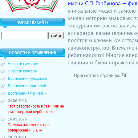
имени С.П. Горбунова — фил
уникальные модели самолёто
узнали историю знаковых п
ПОИСК ПО САЙТУ
экскурсии им рассказали, к
аппаратов, какие техничес
полётов и какими качества
авиаконструктор. Впечатлен
НОВОСТИ И ОБЪЯВЛЕНИЯ
ребят надолго! Многие впе
авиации и были поражены 
Новости гимназии
Новости классов
Просмотров страницы:
78
Достижения учащихся
Достижения учителей
Достижения гимназии
04.06.2026
Твоя безопасность в сети: как не
стать жертвой вербовщиков
16.01.2026
Памятка населению при
обнаружении БПЛА
29.12.2025