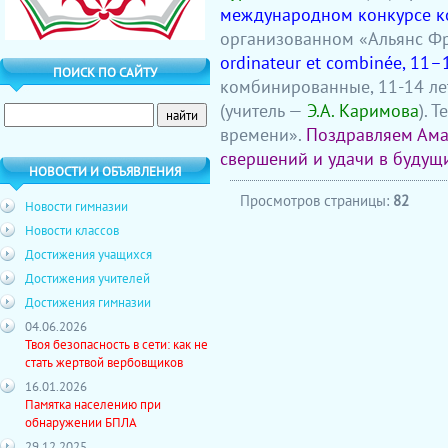
международном конкурсе ко
организованном «Альянс Ф
ordinateur et combinée, 11–
ПОИСК ПО САЙТУ
комбинированные, 11-14 ле
(учитель —
Э.А. Каримова
). 
времени».
Поздравляем Ама
свершений и удачи в будущ
НОВОСТИ И ОБЪЯВЛЕНИЯ
Просмотров страницы:
82
Новости гимназии
Новости классов
Достижения учащихся
Достижения учителей
Достижения гимназии
04.06.2026
Твоя безопасность в сети: как не
стать жертвой вербовщиков
16.01.2026
Памятка населению при
обнаружении БПЛА
29.12.2025