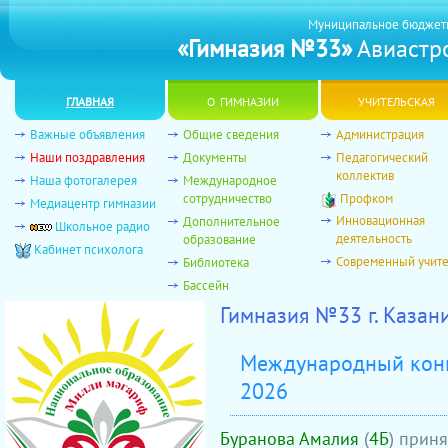
Муниципальное бюджет
«Гимназия №33»
Авиастро
главная
о гимназии
учительская
Важные объявления
Общие сведения
Администрация
Наши поздравления
Документы
Педагогический
коллектив
Наша фотогалерея
Международное
сотрудничество
Профком
Медиацентр гимназии
Инновационная
Дополнительное
Школьное радио
деятельность
образование
Кабинет психолога
Современный учит
Библиотека
Бассейн
Гимназия №33 г. Каза
Международный конк
2026
Буранова Амалия
(
4Б
) прин