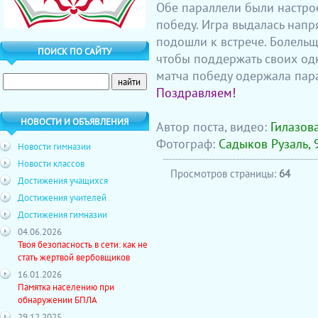
Обе параллели были настро
победу. Игра выдалась нап
подошли к встрече. Болельщ
ПОИСК ПО САЙТУ
чтобы поддержать своих од
матча победу одержала пара
Поздравляем!
НОВОСТИ И ОБЪЯВЛЕНИЯ
Автор поста, видео:
Гилазов
Фотограф:
Садыков Рузаль, 
Новости гимназии
Новости классов
Просмотров страницы:
64
Достижения учащихся
Достижения учителей
Достижения гимназии
04.06.2026
Твоя безопасность в сети: как не
стать жертвой вербовщиков
16.01.2026
Памятка населению при
обнаружении БПЛА
29.12.2025