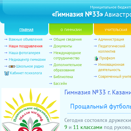
Муниципальное бюджет
«Гимназия №33»
Авиастро
главная
о гимназии
учительская
Важные объявления
Общие сведения
Администрация
Наши поздравления
Документы
Педагогический
коллектив
Наша фотогалерея
Международное
сотрудничество
Профком
Медиацентр гимназии
Инновационная
Дополнительное
Школьное радио
деятельность
образование
Кабинет психолога
Современный учит
Библиотека
Бассейн
Гимназия №33 г. Казан
Прощальный футбол
Сегодня состоялся дружеск
9
и
11 классами
под руков