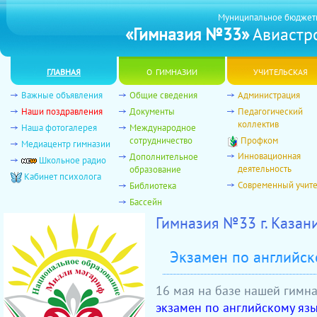
Муниципальное бюджет
«Гимназия №33»
Авиастро
главная
о гимназии
учительская
Важные объявления
Общие сведения
Администрация
Наши поздравления
Документы
Педагогический
коллектив
Наша фотогалерея
Международное
сотрудничество
Профком
Медиацентр гимназии
Инновационная
Дополнительное
Школьное радио
деятельность
образование
Кабинет психолога
Современный учит
Библиотека
Бассейн
Гимназия №33 г. Казан
Экзамен по английск
16 мая на базе нашей гим
экзамен по английскому язы