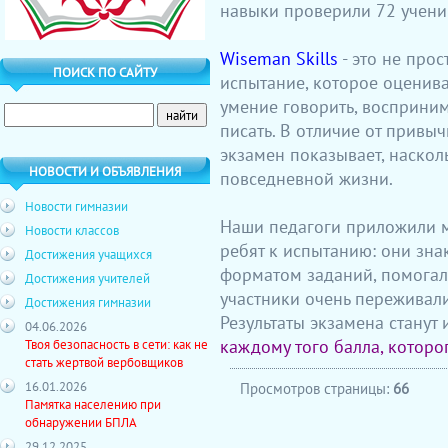
навыки проверили 72 ученик
Wiseman Skills
- это не прос
ПОИСК ПО САЙТУ
испытание, которое оценив
умение говорить, воспринима
писать. В отличие от привы
экзамен показывает, наскол
НОВОСТИ И ОБЪЯВЛЕНИЯ
повседневной жизни.
Новости гимназии
Наши педагоги приложили м
Новости классов
ребят к испытанию: они зн
Достижения учащихся
форматом заданий, помогали
Достижения учителей
участники очень переживали
Достижения гимназии
Результаты экзамена станут 
04.06.2026
каждому того балла, которо
Твоя безопасность в сети: как не
стать жертвой вербовщиков
16.01.2026
Просмотров страницы:
66
Памятка населению при
обнаружении БПЛА
29.12.2025