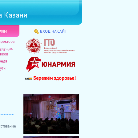
а Казани
лям
ВХОД НА САЙТ
иректора
будущих
иков
реда
уги
Бережём здоровье!
сставание