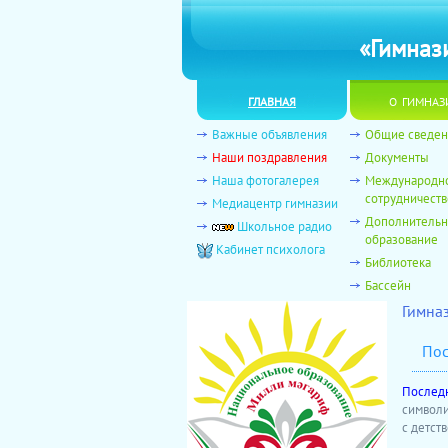
«Гимназ
главная
о гимназ
Важные объявления
Общие сведен
Наши поздравления
Документы
Наша фотогалерея
Международн
сотрудничеств
Медиацентр гимназии
Дополнитель
Школьное радио
образование
Кабинет психолога
Библиотека
Бассейн
Гимна
Пос
Послед
символи
с детств