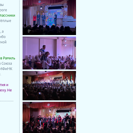
 вы
роге
лассники
 тёплые
 а
ибо
тной
в Рамиль
я Союза
т ИФиМК
.
тия и
еху. Не