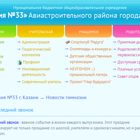
Муниципальное бюджетное общеобразовательное учреждение
ия №33»
Авиастроительного района город
ии
учительская
учащимся
родите
ия
Администрация
Спортклуб "Радуга"
Приемная д
Олимпиады и конкурсы
Педагогический
Родителям 
коллектив
первоклассн
Детские общественные
ое
организации
о
Профком
Доступная с
Инновационная
НЕУГОМОН ;-)
ное
Платные усл
деятельность
пришкольный лагерь
Совет отцов
Современный учитель
Проект "Мир будущего"
зия №33 г. Казани → Новости гимназии
ледний звонок
ний звонок
- важное событие в жизни каждого выпускника. Этот праздник
зирует не только прощание со школой, учителями и одноклассниками, но и ра
ом.