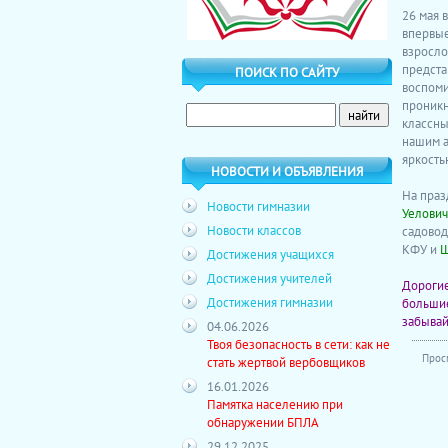
26 мая 
впервые
взросло
предста
ПОИСК ПО САЙТУ
воспоми
проникн
классны
нашим а
яркость
НОВОСТИ И ОБЪЯВЛЕНИЯ
На праз
Новости гимназии
Уелович
Новости классов
садовод
КФУ и
Ш
Достижения учащихся
Достижения учителей
Дорогие
Достижения гимназии
большие
забывай
04.06.2026
Твоя безопасность в сети: как не
Прос
стать жертвой вербовщиков
16.01.2026
Памятка населению при
обнаружении БПЛА
29.12.2025