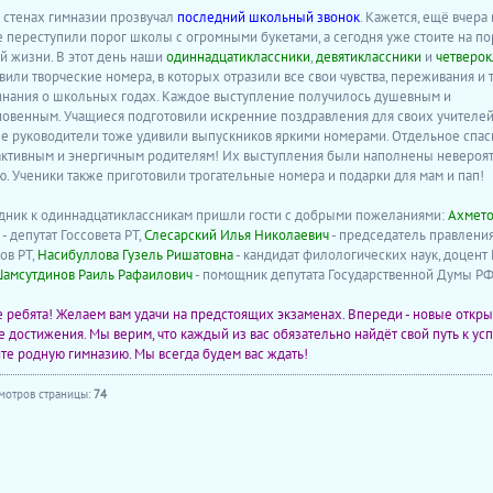
в стенах гимназии прозвучал
последний школьный звонок
. Кажется, ещё вчера
 переступили порог школы с огромными букетами, а сегодня уже стоите на по
й жизни. В этот день наши
одиннадцатиклассники
,
девятиклассники
и
четверок
вили творческие номера, в которых отразили все свои чувства, переживания и
нания о школьных годах. Каждое выступление получилось душевным и
овенным. Учащиеся подготовили искренние поздравления для своих учителей,
е руководители тоже удивили выпускников яркими номерами. Отдельное спас
ктивным и энергичным родителям! Их выступления были наполнены невероя
ю. Ученики также приготовили трогательные номера и подарки для мам и пап!
дник к одиннадцатиклассникам пришли гости с добрыми пожеланиями:
Ахмето
- депутат Госсовета РТ,
Слесарский Илья Николаевич
- председатель правлени
ов РТ,
Насибуллова Гузель Ришатовна
- кандидат филологических наук, доцен
амсутдинов Раиль Рафаилович
- помощник депутата Государственной Думы РФ
 ребята! Желаем вам удачи на предстоящих экзаменах. Впереди - новые откры
 достижения. Мы верим, что каждый из вас обязательно найдёт свой путь к усп
те родную гимназию. Мы всегда будем вас ждать!
мотров страницы:
74