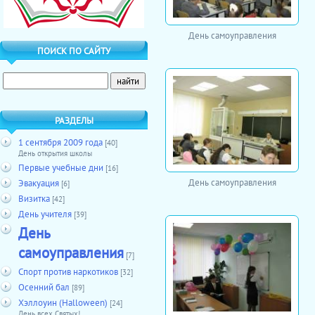
День самоуправления
ПОИСК ПО САЙТУ
РАЗДЕЛЫ
1 сентября 2009 года
[40]
День открытия школы
Первые учебные дни
[16]
День самоуправления
Эвакуация
[6]
Визитка
[42]
День учителя
[39]
День
самоуправления
[7]
Спорт против наркотиков
[32]
Осенний бал
[89]
Хэллоуин (Halloween)
[24]
День всех Святых!