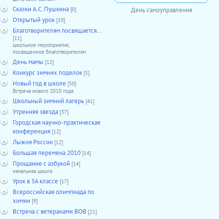
Сказки А.С. Пушкина
День самоуправления
[0]
Открытый урок
[10]
Благотворителям посвящается...
[11]
школьное мероприятие,
посвященное благотворителям
День мамы
[12]
Конкурс зимних поделок
[5]
Новый год в школе
[50]
Встреча нового 2010 года
Школьный зимний лагерь
[41]
Утренняя звезда
[37]
Городская научно-практическая
конференция
[12]
Лыжня России
[12]
Большая перемена 2010
[14]
Прощание с азбукой
[14]
начальная школа
Урок в 3А классе
[17]
Всероссийская олимпиада по
химии
[9]
Встреча с ветеранами ВОВ
[21]