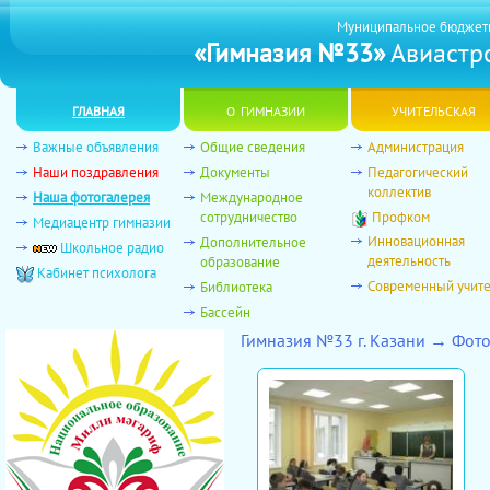
Муниципальное бюджет
«Гимназия №33»
Авиастро
главная
о гимназии
учительская
Важные объявления
Общие сведения
Администрация
Наши поздравления
Документы
Педагогический
коллектив
Наша фотогалерея
Международное
сотрудничество
Профком
Медиацентр гимназии
Инновационная
Дополнительное
Школьное радио
деятельность
образование
Кабинет психолога
Современный учит
Библиотека
Бассейн
Гимназия №33 г. Казани → Фот