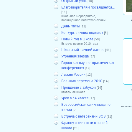
Открытый урок
[10]
Благотворителям посвящается...
[11]
школьное мероприятие,
посвященное благотворителям
День мамы
[12]
Конкурс зимних поделок
[5]
Новый год в школе
[50]
Встреча нового 2010 года
Школьный зимний лагерь
[41]
Утренняя звезда
[37]
Городская научно-практическая
конференция
[12]
Лыжня России
[12]
Большая перемена 2010
[14]
Прощание с азбукой
[14]
начальная школа
Урок в 3А классе
[17]
Всероссийская олимпиада по
химии
[9]
Встреча с ветеранами ВОВ
[21]
Французские гости в нашей
школе
[25]