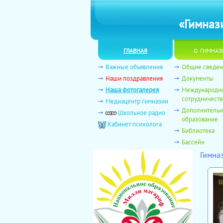
«Гимназ
главная
о гимназ
Важные объявления
Общие сведен
Наши поздравления
Документы
Наша фотогалерея
Международн
сотрудничеств
Медиацентр гимназии
Дополнитель
Школьное радио
образование
Кабинет психолога
Библиотека
Бассейн
Гимна