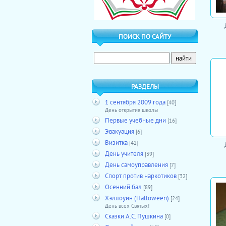
ПОИСК ПО САЙТУ
РАЗДЕЛЫ
1 сентября 2009 года
[40]
День открытия школы
Первые учебные дни
[16]
Эвакуация
[6]
Визитка
[42]
День учителя
[39]
День самоуправления
[7]
Спорт против наркотиков
[32]
Осенний бал
[89]
Хэллоуин (Halloween)
[24]
День всех Святых!
Сказки А.С. Пушкина
[0]