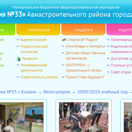
Муниципальное бюджетное общеобразовательное учреждение
ия №33»
Авиастроительного района город
ии
учительская
учащимся
родите
ия
Администрация
Спортклуб "Радуга"
Приемная д
Олимпиады и конкурсы
Педагогический
Родителям 
коллектив
первоклассн
Детские общественные
ое
организации
о
Профком
Доступная с
Инновационная
НЕУГОМОН ;-)
ное
Платные усл
деятельность
пришкольный лагерь
Совет отцов
Современный учитель
Проект "Мир будущего"
зия №33 г. Казани → Фотогалерея → 2009/2010 учебный год 