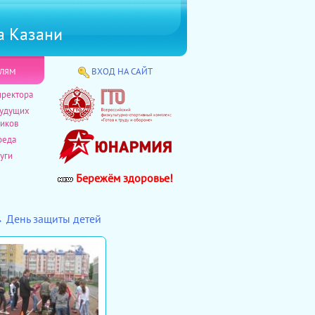
а Казани
лям
ВХОД НА САЙТ
иректора
будущих
иков
реда
уги
Бережём здоровье!
→ День защиты детей