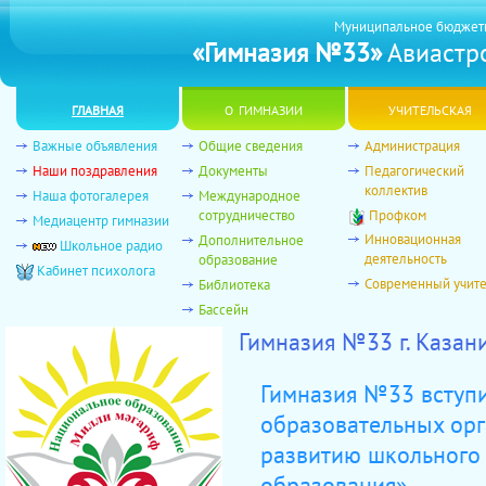
Муниципальное бюджет
«Гимназия №33»
Авиастро
главная
о гимназии
учительская
Важные объявления
Общие сведения
Администрация
Наши поздравления
Документы
Педагогический
коллектив
Наша фотогалерея
Международное
сотрудничество
Профком
Медиацентр гимназии
Инновационная
Дополнительное
Школьное радио
деятельность
образование
Кабинет психолога
Современный учит
Библиотека
Бассейн
Гимназия №33 г. Казан
Гимназия №33 вступ
образовательных ор
развитию школьного
образования»