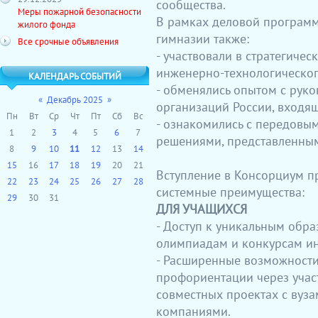
сообщества.
Меры пожарной безопасности
В рамках деловой програм
жилого фонда
гимназии также:
Все срочные объявления
- участвовали в стратегиче
инженерно-технологическог
КАЛЕНДАРЬ СОБЫТИЙ
- обменялись опытом с рук
«
Декабрь 2025
»
организаций России, входя
Пн
Вт
Ср
Чт
Пт
Сб
Вс
- ознакомились с передовы
1
2
3
4
5
6
7
решениями, представленным
8
9
10
11
12
13
14
15
16
17
18
19
20
21
Вступление в Консорциум п
22
23
24
25
26
27
28
системные преимущества:
29
30
31
ДЛЯ УЧАЩИХСЯ
- Доступ к уникальным обр
олимпиадам и конкурсам и
- Расширенные возможности
профориентации через учас
совместных проектах с вуз
компаниями.