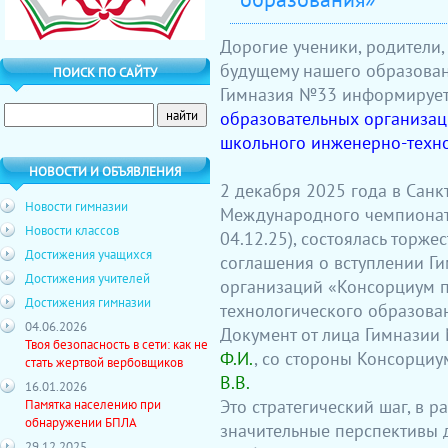
Дорогие ученики, родители, 
будущему нашего образован
ПОИСК ПО САЙТУ
Гимназия №33 информирует
образовательных организац
школьного инженерно-техно
НОВОСТИ И ОБЪЯВЛЕНИЯ
2 декабря 2025 года в Санк
Новости гимназии
Международного чемпионата
Новости классов
04.12.25), состоялась торж
Достижения учащихся
соглашения о вступлении Г
Достижения учителей
организаций «Консорциум 
Достижения гимназии
технологического образова
04.06.2026
Документ от лица Гимнази
Твоя безопасность в сети: как не
Ф.И.
, со стороны Консорци
стать жертвой вербовщиков
В.В.
16.01.2026
Это стратегический шаг, в 
Памятка населению при
обнаружении БПЛА
значительные перспективы 
29.12.2025