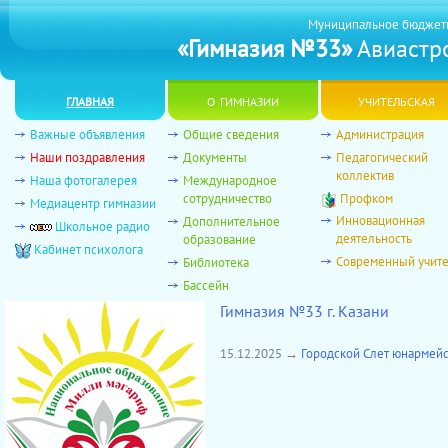
Муниципальное бюджет
«Гимназия №33»
Авиастро
главная
о гимназии
учительская
Важные объявления
Общие сведения
Администрация
Наши поздравления
Документы
Педагогический
коллектив
Наша фотогалерея
Международное
сотрудничество
Профком
Медиацентр гимназии
Инновационная
Дополнительное
Школьное радио
деятельность
образование
Кабинет психолога
Современный учит
Библиотека
Бассейн
Гимназия №33 г. Казани
15.12.2025 →
Городской Слет юнармейс