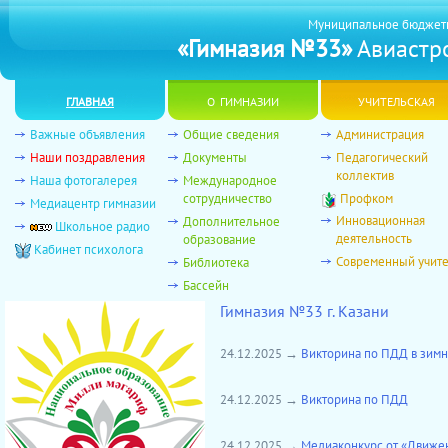
Муниципальное бюджет
«Гимназия №33»
Авиастро
главная
о гимназии
учительская
Важные объявления
Общие сведения
Администрация
Наши поздравления
Документы
Педагогический
коллектив
Наша фотогалерея
Международное
сотрудничество
Профком
Медиацентр гимназии
Инновационная
Дополнительное
Школьное радио
деятельность
образование
Кабинет психолога
Современный учит
Библиотека
Бассейн
Гимназия №33 г. Казани
24.12.2025 →
Викторина по ПДД в зимни
24.12.2025 →
Викторина по ПДД
24.12.2025 →
Медиаконкурс от «Движе