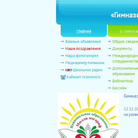
«Гимназ
главная
о гимназ
Важные объявления
Общие сведен
Наши поздравления
Документы
Наша фотогалерея
Международн
сотрудничеств
Медиацентр гимназии
Дополнитель
Школьное радио
образование
Кабинет психолога
Библиотека
Бассейн
Гимна
12.12.
на разв