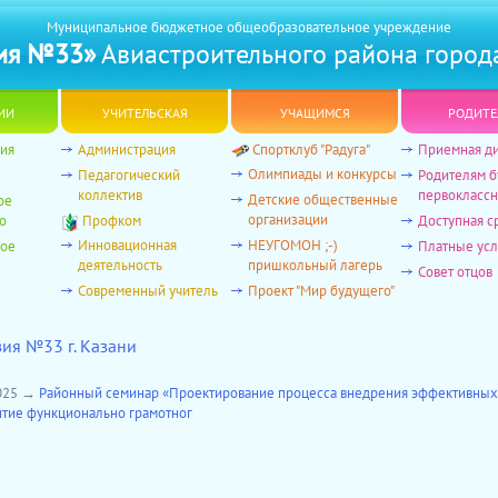
Муниципальное бюджетное общеобразовательное учреждение
ия №33»
Авиастроительного района город
ии
учительская
учащимся
родите
ия
Администрация
Спортклуб "Радуга"
Приемная д
Олимпиады и конкурсы
Педагогический
Родителям 
коллектив
первоклассн
Детские общественные
ое
организации
о
Профком
Доступная с
Инновационная
НЕУГОМОН ;-)
ное
Платные усл
деятельность
пришкольный лагерь
Совет отцов
Современный учитель
Проект "Мир будущего"
зия №33 г. Казани
2025 →
Районный семинар «Проектирование процесса внедрения эффективных
итие функционально грамотног