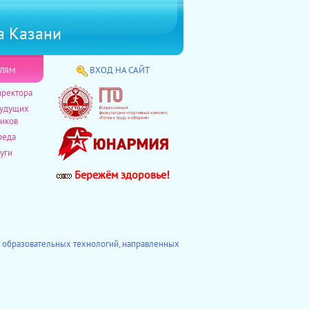
а Казани
лям
ВХОД НА САЙТ
иректора
будущих
иков
реда
уги
Бережём здоровье!
 образовательных технологий, направленных