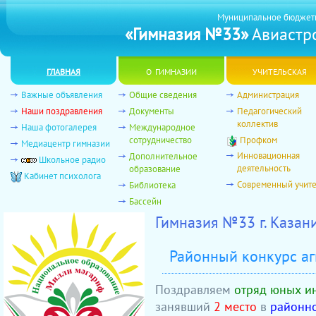
Муниципальное бюджет
«Гимназия №33»
Авиастро
главная
о гимназии
учительская
Важные объявления
Общие сведения
Администрация
Наши поздравления
Документы
Педагогический
коллектив
Наша фотогалерея
Международное
сотрудничество
Профком
Медиацентр гимназии
Инновационная
Дополнительное
Школьное радио
деятельность
образование
Кабинет психолога
Современный учит
Библиотека
Бассейн
Гимназия №33 г. Каза
Районный конкурс а
Поздравляем
отряд юных и
занявший
2 место
в
районно