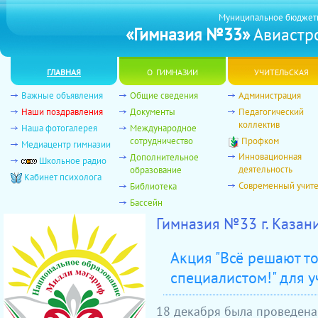
Муниципальное бюджет
«Гимназия №33»
Авиастро
главная
о гимназии
учительская
Важные объявления
Общие сведения
Администрация
Наши поздравления
Документы
Педагогический
коллектив
Наша фотогалерея
Международное
сотрудничество
Профком
Медиацентр гимназии
Инновационная
Дополнительное
Школьное радио
деятельность
образование
Кабинет психолога
Современный учит
Библиотека
Бассейн
Гимназия №33 г. Казан
Акция "Всё решают то
специалистом!" для у
18 декабря была проведен