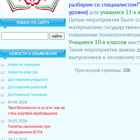
разберем со специалистом!
уровни)
для
учащихся 11-х 
Целью мероприятия было о
ПОИСК ПО САЙТУ
материалами государственно
повышение психологической
Учащиеся 10-х классов
выст
Такие мероприятия важны 
НОВОСТИ И ОБЪЯВЛЕНИЯ
выпускников к основному г
Новости гимназии
Просмотров страницы:
106
Новости классов
Достижения учащихся
Достижения учителей
Достижения гимназии
04.06.2026
Твоя безопасность в сети: как не
стать жертвой вербовщиков
16.01.2026
Памятка населению при
обнаружении БПЛА
29.12.2025